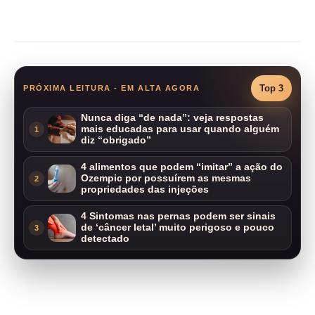
Compartilhar
Top 3
PRÓXIMA LEITURA - EM ALTA AGORA
Nunca diga “de nada”: veja respostas
mais educadas para usar quando alguém
1
diz “obrigado”
4 alimentos que podem “imitar” a ação do
Ozempic por possuírem as mesmas
2
propriedades das injeções
4 Sintomas nas pernas podem ser sinais
de ‘câncer letal’ muito perigoso e pouco
3
detectado