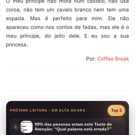
O meu príncipe não mora num castelo, não usa
coroa, não tem um cavalo branco nem tem uma
espada. Mas é perfeito para mim. Ele não
apareceu como nos contos de fadas, mas ele é o
meu príncipe, do jeito dele. E eu sou a sua
princesa.
Por:
Coffee Break
Compartilhar
Top 3
PRÓXIMA LEITURA - EM ALTA AGORA
99% das pessoas erram este Teste de
1
Atenção: “Qual palavra está errada?”