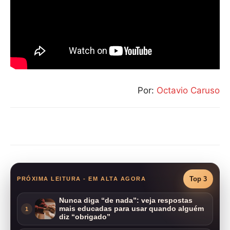
Por:
Octavio Caruso
Compartilhar
Top 3
PRÓXIMA LEITURA - EM ALTA AGORA
Nunca diga “de nada”: veja respostas
mais educadas para usar quando alguém
1
diz “obrigado”