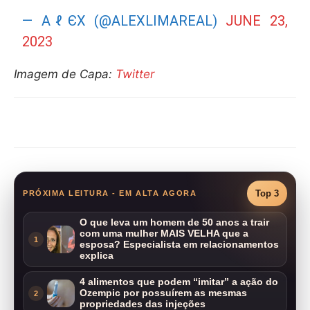
— ΑℓЄX (@ALEXLIMAREAL)
JUNE 23,
2023
Imagem de Capa:
Twitter
Compartilhar
Top 3
PRÓXIMA LEITURA - EM ALTA AGORA
O que leva um homem de 50 anos a trair
com uma mulher MAIS VELHA que a
1
esposa? Especialista em relacionamentos
explica
4 alimentos que podem “imitar” a ação do
Ozempic por possuírem as mesmas
2
propriedades das injeções