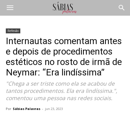
Reflexão
Internautas comentam antes
e depois de procedimentos
estéticos no rosto de irmã de
Neymar: “Era lindíssima”
"Chega a ser triste como ela se acabou de
tantos procedimentos. Ela era lindíssima.",
comentou uma pessoa nas redes sociais.
Por
Sábias Palavras
-
jun 23, 2023
Compartilhar