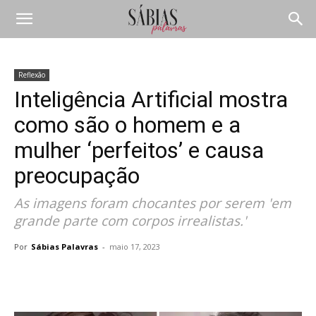
Reflexão
Inteligência Artificial mostra
como são o homem e a
mulher ‘perfeitos’ e causa
preocupação
As imagens foram chocantes por serem 'em
grande parte com corpos irrealistas.'
Por
Sábias Palavras
-
maio 17, 2023
Compartilhar