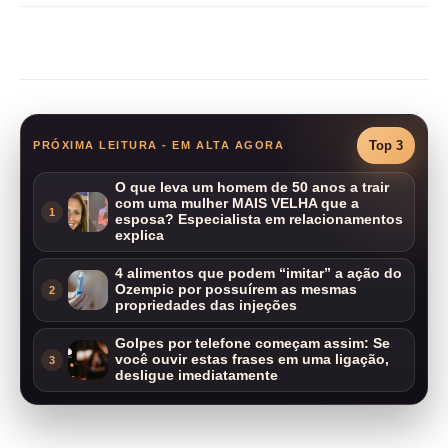
Compartilhar
Top 3
PRÓXIMA LEITURA - EM ALTA AGORA
O que leva um homem de 50 anos a trair
com uma mulher MAIS VELHA que a
1
esposa? Especialista em relacionamentos
explica
4 alimentos que podem “imitar” a ação do
Ozempic por possuírem as mesmas
2
propriedades das injeções
Golpes por telefone começam assim: Se
você ouvir estas frases em uma ligação,
3
desligue imediatamente