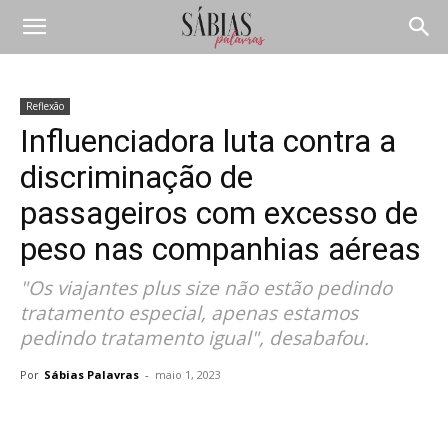
Reflexão
Influenciadora luta contra a
discriminação de
passageiros com excesso de
peso nas companhias aéreas
"Os viajantes plus size não estão pedindo
tratamento especial, apenas estamos
pedindo tratamento igual", desabafou.
Por
Sábias Palavras
-
maio 1, 2023
Compartilhar