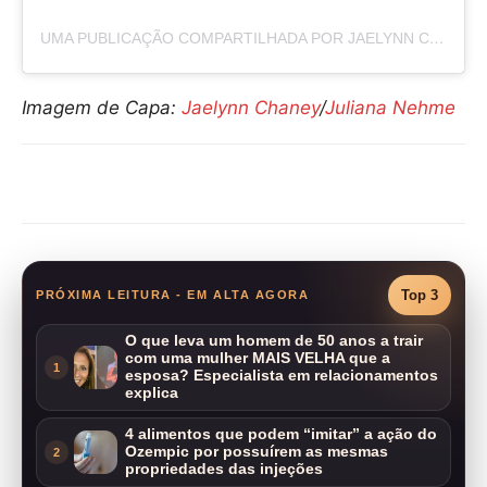
UMA PUBLICAÇÃO COMPARTILHADA POR JAELYNN CHANEY (@JAEBAEPRODUCTIONS)
Imagem de Capa:
Jaelynn Chaney
/
Juliana Nehme
Compartilhar
Top 3
PRÓXIMA LEITURA - EM ALTA AGORA
O que leva um homem de 50 anos a trair
com uma mulher MAIS VELHA que a
1
esposa? Especialista em relacionamentos
explica
4 alimentos que podem “imitar” a ação do
Ozempic por possuírem as mesmas
2
propriedades das injeções