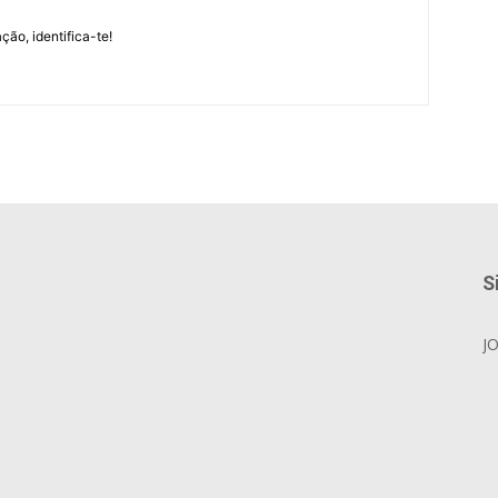
m
ção, identifica-te!
S
J