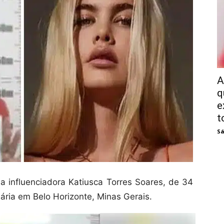
A
q
e
t
Sá
a influenciadora Katiusca Torres Soares, de 34
ria em Belo Horizonte, Minas Gerais.