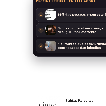
PRÓXIMA LEITURA - EM ALTA AGORA
99% das pessoas erram este T
1
Golpes por telefone começam 
2
desligue imediatamente
4 alimentos que podem “imit
3
propriedades das injeções
Sábias Palavras