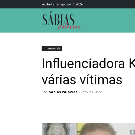
sexta-feira, agosto 7, 2026
Sábias
Palavras
Interessante
Influenciadora 
várias vítimas
Por
Sábias Palavras
-
nov 23, 2022
Compartilhar