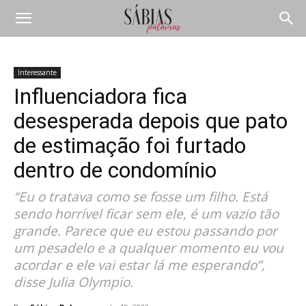
Interessante
Influenciadora fica
desesperada depois que pato
de estimação foi furtado
dentro de condomínio
“Eu o tratava como se fosse um filho. Está
sendo horrível ficar sem ele, é um vazio tão
grande. Parece que eu estou passando por
um pesadelo e a qualquer momento eu vou
acordar e ele vai estar lá me esperando”,
disse Julia Olympio.