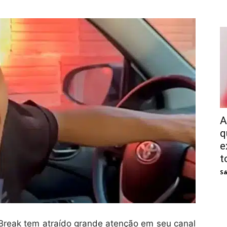
A
q
e
t
Sá
l Break tem atraído grande atenção em seu canal