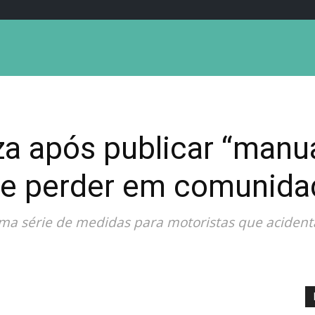
iza após publicar “manu
se perder em comunida
 uma série de medidas para motoristas que acid