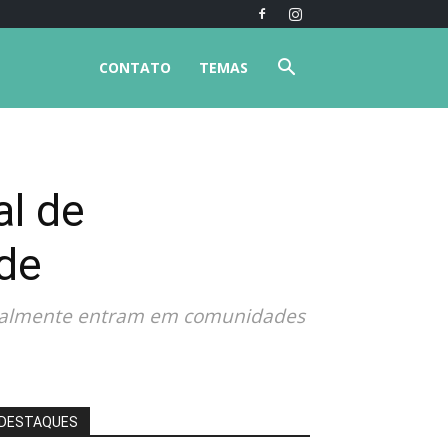
CONTATO
TEMAS
al de
de
entalmente entram em comunidades
DESTAQUES