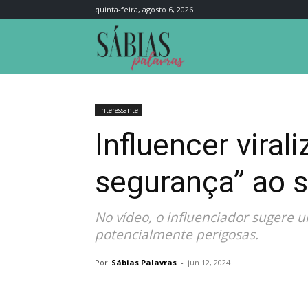
quinta-feira, agosto 6, 2026
Sábias
Palavras
Interessante
Influencer viral
segurança” ao 
No vídeo, o influenciador sugere
potencialmente perigosas.
Por
Sábias Palavras
-
jun 12, 2024
Compartilhar