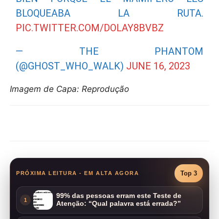
BLOQUEABA LA RUTA.
PIC.TWITTER.COM/DOLAY8BVBZ
— THE PHANTOM
(@GHOST_WHO_WALK)
JUNE 16, 2023
Imagem de Capa: Reprodução
Compartilhar
Top 3
PRÓXIMA LEITURA - EM ALTA AGORA
99% das pessoas erram este Teste de
1
Atenção: “Qual palavra está errada?”