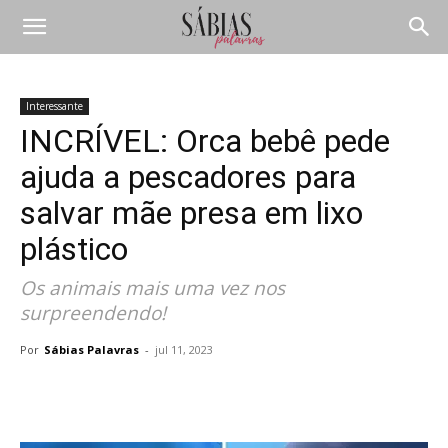
Interessante
INCRÍVEL: Orca bebê pede
ajuda a pescadores para
salvar mãe presa em lixo
plástico
Os animais mais uma vez nos
surpreendendo!
Por
Sábias Palavras
-
jul 11, 2023
Compartilhar