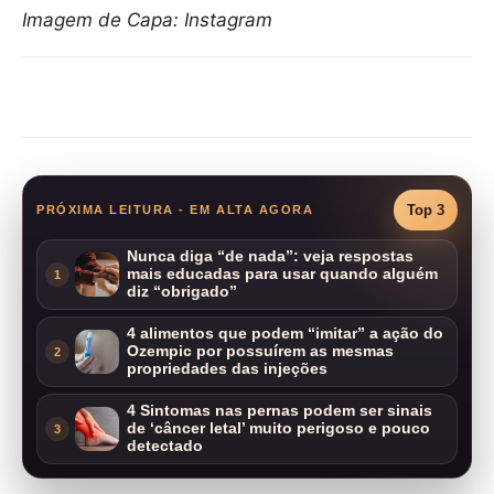
Imagem de Capa: Instagram
Compartilhar
Top 3
PRÓXIMA LEITURA - EM ALTA AGORA
Nunca diga “de nada”: veja respostas
mais educadas para usar quando alguém
1
diz “obrigado”
4 alimentos que podem “imitar” a ação do
Ozempic por possuírem as mesmas
2
propriedades das injeções
4 Sintomas nas pernas podem ser sinais
de ‘câncer letal’ muito perigoso e pouco
3
detectado