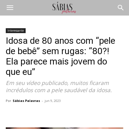
Interessante
Idosa de 80 anos com “pele
de bebê” sem rugas: “80?!
Ela parece mais jovem do
que eu”
Em seu vídeo publicado, muitos ficaram
incrédulos com a pele saudável da idosa.
Por
Sábias Palavras
-
jun 9, 2023
Compartilhar