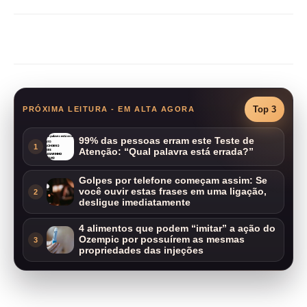
Compartilhar
Top 3
PRÓXIMA LEITURA - EM ALTA AGORA
99% das pessoas erram este Teste de
1
Atenção: “Qual palavra está errada?”
Golpes por telefone começam assim: Se
você ouvir estas frases em uma ligação,
2
desligue imediatamente
4 alimentos que podem “imitar” a ação do
Ozempic por possuírem as mesmas
3
propriedades das injeções