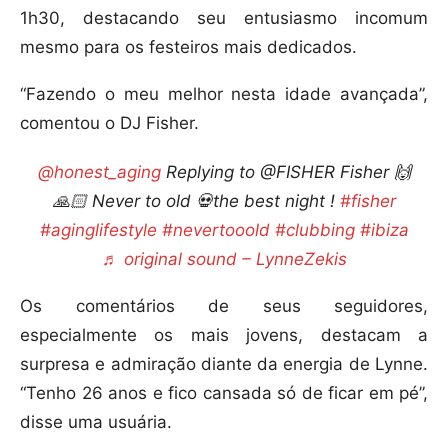
1h30, destacando seu entusiasmo incomum
mesmo para os festeiros mais dedicados.
“Fazendo o meu melhor nesta idade avançada”,
comentou o DJ Fisher.
@honest_aging
Replying to @FISHER Fisher 🙌
🙏🏻 Never to old 💀the best night !
#fisher
#aginglifestyle
#nevertooold
#clubbing
#ibiza
♬ original sound – LynneZekis
Os comentários de seus seguidores,
especialmente os mais jovens, destacam a
surpresa e admiração diante da energia de Lynne.
“Tenho 26 anos e fico cansada só de ficar em pé”,
disse uma usuária.