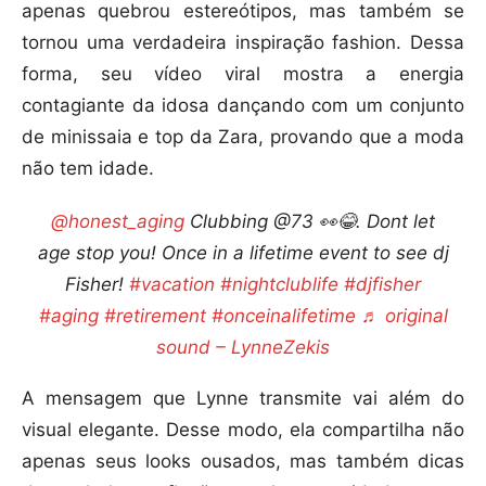
apenas quebrou estereótipos, mas também se
tornou uma verdadeira inspiração fashion. Dessa
forma, seu vídeo viral mostra a energia
contagiante da idosa dançando com um conjunto
de minissaia e top da Zara, provando que a moda
não tem idade.
@honest_aging
Clubbing @73 👀😂. Dont let
age stop you! Once in a lifetime event to see dj
Fisher!
#vacation
#nightclublife
#djfisher
#aging
#retirement
#onceinalifetime
♬ original
sound – LynneZekis
A mensagem que Lynne transmite vai além do
visual elegante. Desse modo, ela compartilha não
apenas seus looks ousados, mas também dicas