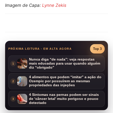
Imagem de Capa:
Lynne Zekis
Compartilhar
Top 3
PRÓXIMA LEITURA - EM ALTA AGORA
Nunca diga “de nada”: veja respostas
mais educadas para usar quando alguém
1
diz “obrigado”
4 alimentos que podem “imitar” a ação do
Ozempic por possuírem as mesmas
2
propriedades das injeções
4 Sintomas nas pernas podem ser sinais
de ‘câncer letal’ muito perigoso e pouco
3
detectado