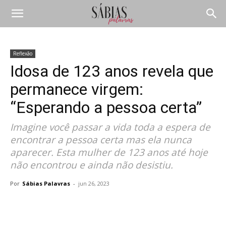
Reflexão
Idosa de 123 anos revela que
permanece virgem:
“Esperando a pessoa certa”
Imagine você passar a vida toda a espera de
encontrar a pessoa certa mas ela nunca
aparecer. Esta mulher de 123 anos até hoje
não encontrou e ainda não desistiu.
Por
Sábias Palavras
-
jun 26, 2023
Compartilhar