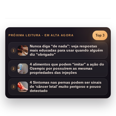
Compartilhar
Top 3
PRÓXIMA LEITURA - EM ALTA AGORA
Nunca diga “de nada”: veja respostas
mais educadas para usar quando alguém
1
diz “obrigado”
4 alimentos que podem “imitar” a ação do
Ozempic por possuírem as mesmas
2
propriedades das injeções
4 Sintomas nas pernas podem ser sinais
de ‘câncer letal’ muito perigoso e pouco
3
detectado