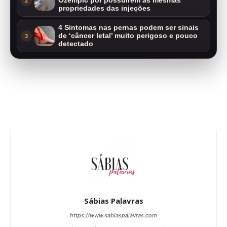
Ozempic por possuírem as mesmas
2
propriedades das injeções
4 Sintomas nas pernas podem ser sinais
de ‘câncer letal’ muito perigoso e pouco
3
detectado
Sábias Palavras
https://www.sabiaspalavras.com