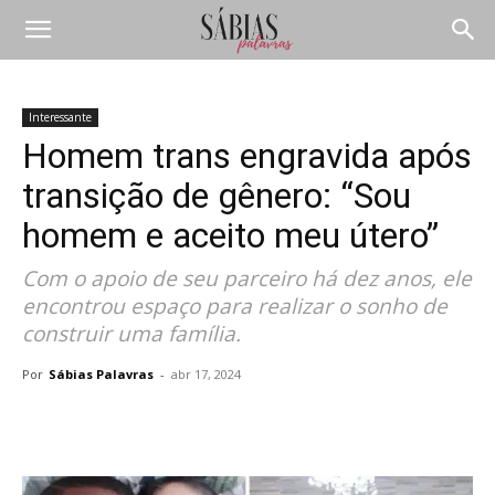
Interessante
Homem trans engravida após
transição de gênero: “Sou
homem e aceito meu útero”
Com o apoio de seu parceiro há dez anos, ele
encontrou espaço para realizar o sonho de
construir uma família.
Por
Sábias Palavras
-
abr 17, 2024
Compartilhar