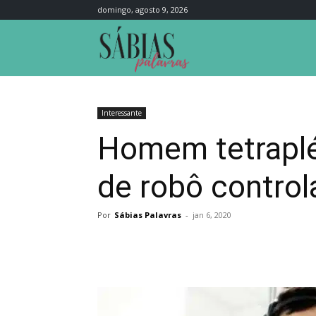
domingo, agosto 9, 2026
Sábias
Palavras
Interessante
Homem tetraplé
de robô contro
Por
Sábias Palavras
-
jan 6, 2020
Compartilhar