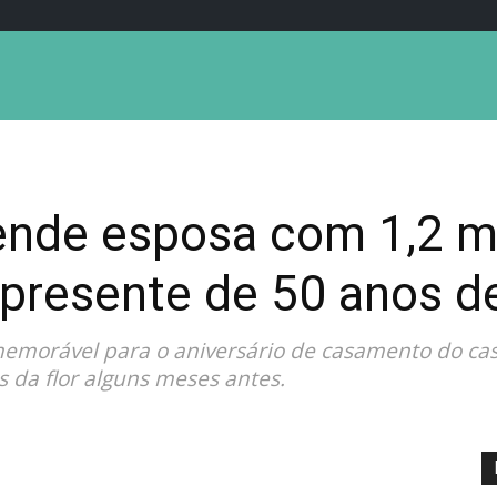
nde esposa com 1,2 mi
 presente de 50 anos 
memorável para o aniversário de casamento do cas
s da flor alguns meses antes.