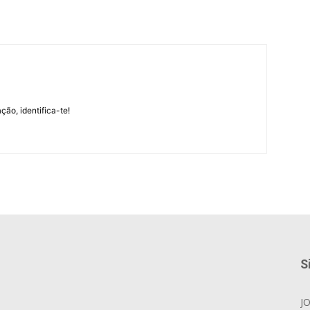
m
ção, identifica-te!
S
J