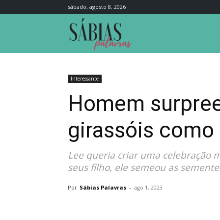
sábado, agosto 8, 2026
Sábias
Palavras
Interessante
Homem surpree
girassóis como
Lee queria criar uma celebração 
seus filho, ele semeou as semente
Por
Sábias Palavras
-
ago 1, 2023
Compartilhar