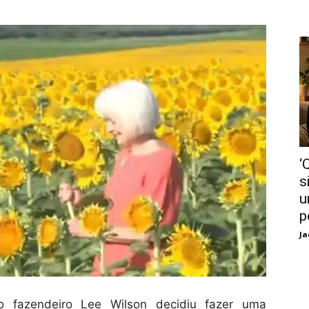
‘
s
u
p
Ja
 fazendeiro Lee Wilson decidiu fazer uma