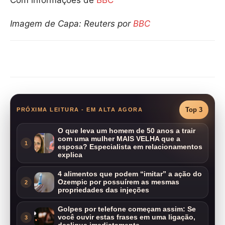
Imagem de Capa: Reuters por
BBC
Compartilhar
Top 3
PRÓXIMA LEITURA - EM ALTA AGORA
O que leva um homem de 50 anos a trair
com uma mulher MAIS VELHA que a
1
esposa? Especialista em relacionamentos
explica
4 alimentos que podem “imitar” a ação do
Ozempic por possuírem as mesmas
2
propriedades das injeções
Golpes por telefone começam assim: Se
você ouvir estas frases em uma ligação,
3