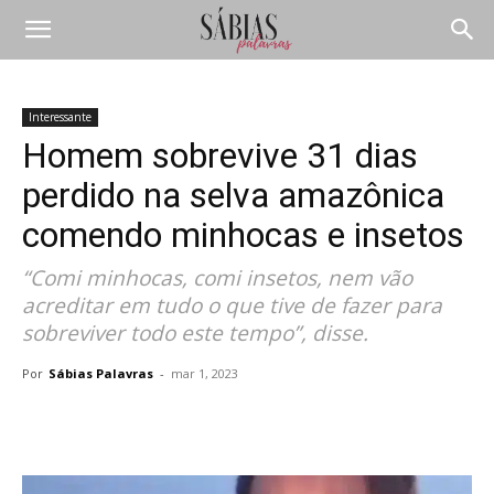
Interessante
Homem sobrevive 31 dias
perdido na selva amazônica
comendo minhocas e insetos
“Comi minhocas, comi insetos, nem vão
acreditar em tudo o que tive de fazer para
sobreviver todo este tempo”, disse.
Por
Sábias Palavras
-
mar 1, 2023
Compartilhar