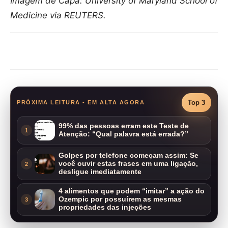
Imagem de Capa: University of Maryland School of
Medicine via REUTERS.
Compartilhar
Top 3
PRÓXIMA LEITURA - EM ALTA AGORA
99% das pessoas erram este Teste de
1
Atenção: “Qual palavra está errada?”
Golpes por telefone começam assim: Se
você ouvir estas frases em uma ligação,
2
desligue imediatamente
4 alimentos que podem “imitar” a ação do
Ozempic por possuírem as mesmas
3
propriedades das injeções