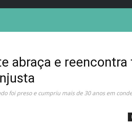
 abraça e reencontra f
injusta
do foi preso e cumpriu mais de 30 anos em conde