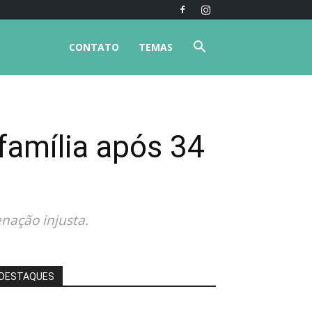
CONTATO
TEMAS
amília após 34
nação injusta.
DESTAQUES