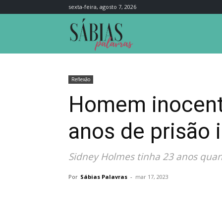
sexta-feira, agosto 7, 2026
Sábias
Palavras
Reflexão
Homem inocente
anos de prisão 
Sidney Holmes tinha 23 anos quan
Por
Sábias Palavras
-
mar 17, 2023
Compartilhar