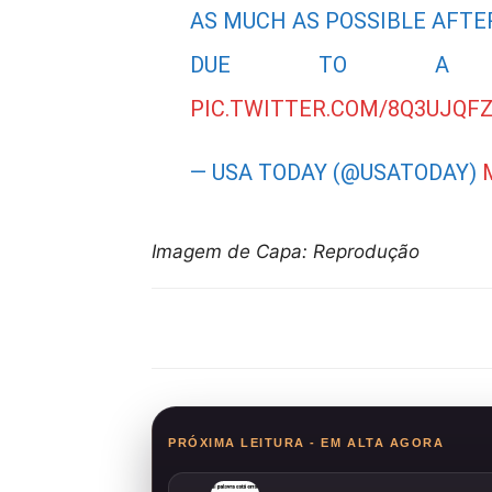
AS MUCH AS POSSIBLE AFTER
DUE TO A WRO
PIC.TWITTER.COM/8Q3UJQFZ
— USA TODAY (@USATODAY)
Imagem de Capa: Reprodução
Compartilhar
PRÓXIMA LEITURA - EM ALTA AGORA