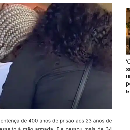
‘
s
u
p
Ja
entença de 400 anos de prisão aos 23 anos de
 assalto à mão armada. Ele passou mais de 34