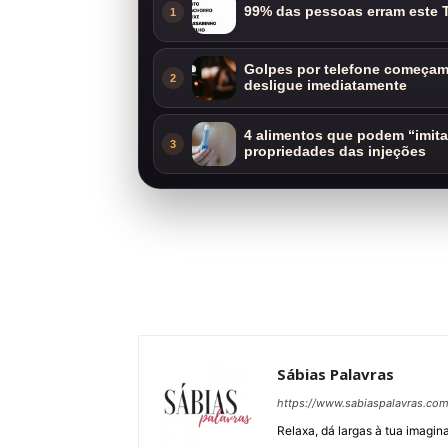
99% das pessoas erram este T
1
Golpes por telefone começam 
2
desligue imediatamente
4 alimentos que podem “imit
3
propriedades das injeções
Sábias Palavras
https://www.sabiaspalavras.co
Relaxa, dá largas à tua imagina