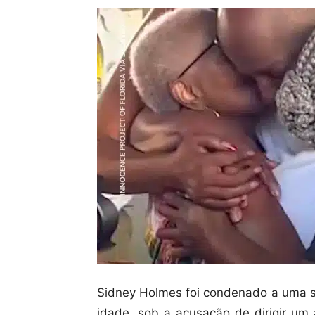
Sidney Holmes foi condenado a uma s
idade, sob a acusação de dirigir um