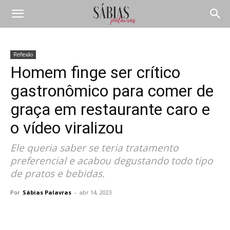
Reflexão
Homem finge ser crítico
gastronômico para comer de
graça em restaurante caro e
o vídeo viralizou
Ele queria saber se teria tratamento
preferencial e acabou degustando todo tipo
de pratos e bebidas.
Por
Sábias Palavras
-
abr 14, 2023
Compartilhar