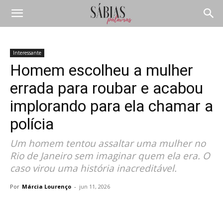
Interessante
Homem escolheu a mulher
errada para roubar e acabou
implorando para ela chamar a
polícia
Um homem tentou assaltar uma mulher no
Rio de Janeiro sem imaginar quem ela era. O
caso virou uma história inacreditável.
Por
Márcia Lourenço
-
jun 11, 2026
Compartilhar