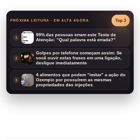
Top 3
PRÓXIMA LEITURA - EM ALTA AGORA
99% das pessoas erram este Teste de
1
Atenção: “Qual palavra está errada?”
Golpes por telefone começam assim: Se
você ouvir estas frases em uma ligação,
2
desligue imediatamente
4 alimentos que podem “imitar” a ação do
Ozempic por possuírem as mesmas
3
propriedades das injeções