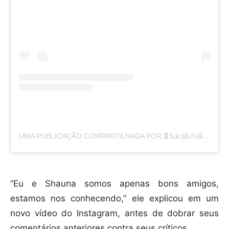
UMA PUBLICAÇÃO COMPARTILHADA POR 🎗ЅℋᎯUℕᎯ🐘 (@THEREAL_SHAUNARAE99)
“Eu e Shauna somos apenas bons amigos,
estamos nos conhecendo,” ele explicou em um
novo vídeo do Instagram, antes de dobrar seus
comentários anteriores contra seus críticos.