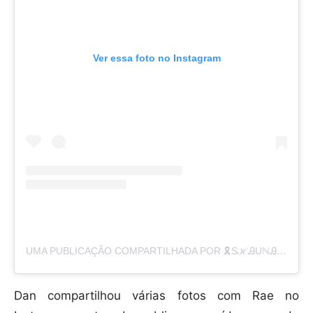
Ver essa foto no Instagram
UMA PUBLICAÇÃO COMPARTILHADA POR 🎗ЅℋᎯUℕᎯ🐘 (@THEREAL_SHAUNARAE99)
Dan compartilhou várias fotos com Rae no