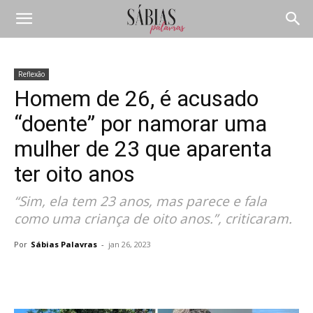
Reflexão
Homem de 26, é acusado
“doente” por namorar uma
mulher de 23 que aparenta
ter oito anos
“Sim, ela tem 23 anos, mas parece e fala
como uma criança de oito anos.”, criticaram.
Por
Sábias Palavras
-
jan 26, 2023
Compartilhar