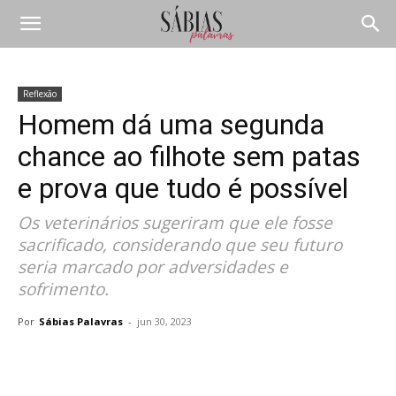
Reflexão
Homem dá uma segunda
chance ao filhote sem patas
e prova que tudo é possível
Os veterinários sugeriram que ele fosse
sacrificado, considerando que seu futuro
seria marcado por adversidades e
sofrimento.
Por
Sábias Palavras
-
jun 30, 2023
Compartilhar