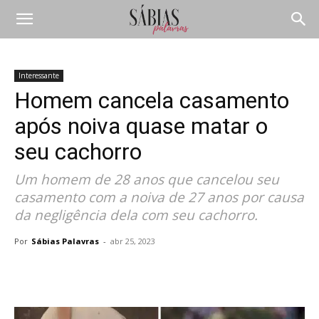
Interessante
Homem cancela casamento
após noiva quase matar o
seu cachorro
Um homem de 28 anos que cancelou seu
casamento com a noiva de 27 anos por causa
da negligência dela com seu cachorro.
Por
Sábias Palavras
-
abr 25, 2023
Compartilhar