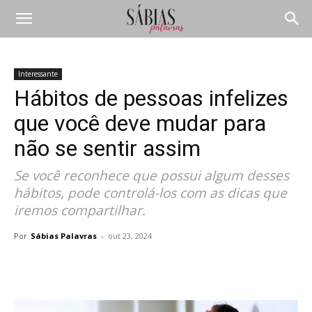
Interessante
Hábitos de pessoas infelizes
que você deve mudar para
não se sentir assim
Se você reconhece que possui algum desses
hábitos, pode controlá-los com as dicas que
iremos compartilhar.
Por
Sábias Palavras
-
out 23, 2024
Compartilhar