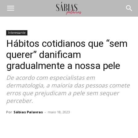
Interessante
Hábitos cotidianos que “sem
querer” danificam
gradualmente a nossa pele
De acordo com especialistas em
dermatologia, a maioria das pessoas comete
erros que prejudicam a pele sem sequer
perceber.
Por
Sábias Palavras
-
maio 18, 2023
Compartilhar