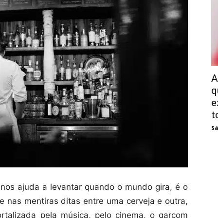
A
q
e
t
Sá
nos ajuda a levantar quando o mundo gira, é o
ce nas mentiras ditas entre uma cerveja e outra,
ortalizada pela música, pelo cinema, o garçom