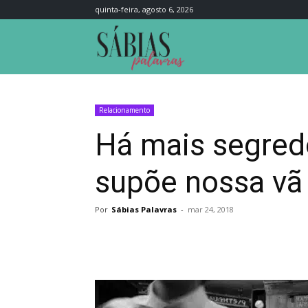
quinta-feira, agosto 6, 2026
Sábias
Palavras
Relacionamento
Há mais segred
supõe nossa vã 
Por
Sábias Palavras
-
mar 24, 2018
Compartilhar