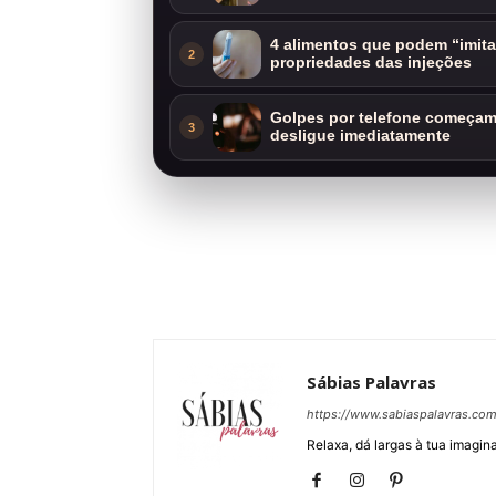
4 alimentos que podem “imit
2
propriedades das injeções
Golpes por telefone começam 
3
desligue imediatamente
Sábias Palavras
https://www.sabiaspalavras.co
Relaxa, dá largas à tua imagina