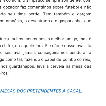
bem comum, o simpático sempre sorridente, com
e gozador faz comentários sobre futebol e não
ndo seu time perde. Tem também o garçom
tem amnésia, o desastrado e o gasparzinho, que
ância muitos menos nosso melhor amigo, mas é
chifre, ou aquele fora. Ele não é nosso avalista
 seu aval jamais conseguiríamos pendurar a
age como tal, fazendo o papel de pombo correio,
s nos guardanapos, leva a cerveja na mesa das
iros.
 MESAS DOS PRETENDENTES A CASAL.