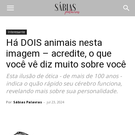
Interessante
Há DOIS animais nesta
imagem – acredite, o que
você vê diz muito sobre você
Esta ilusão de ótica - de mais de 100 anos -
indica o quão rápido seu cérebro funciona,
revelando mais sobre sua personalidade.
Por
Sábias Palavras
-
jul 23, 2024
Compartilhar