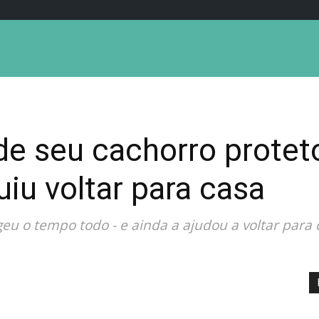
de seu cachorro protet
iu voltar para casa
geu o tempo todo - e ainda a ajudou a voltar para 