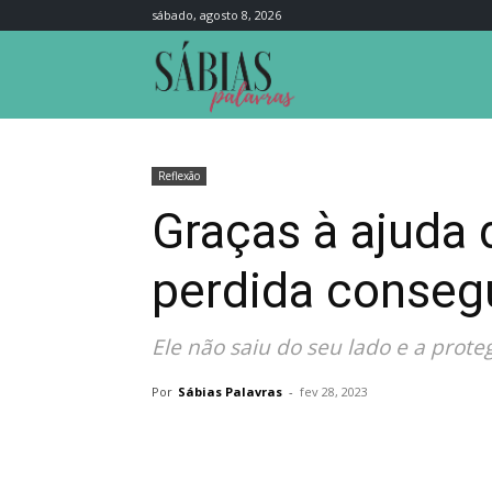
sábado, agosto 8, 2026
Sábias
Palavras
Reflexão
Graças à ajuda 
perdida consegu
Ele não saiu do seu lado e a prote
Por
Sábias Palavras
-
fev 28, 2023
Compartilhar