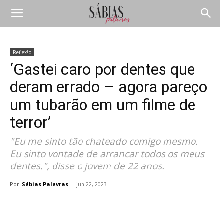
Reflexão
‘Gastei caro por dentes que
deram errado – agora pareço
um tubarão em um filme de
terror’
"Eu me sinto tão chateado comigo mesmo.
Eu sinto vontade de arrancar todos os meus
dentes.", disse o jovem de 22 anos.
Por
Sábias Palavras
-
jun 22, 2023
Compartilhar