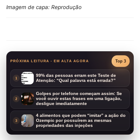
Imagem de capa: Reprodução
Compartilhar
Top 3
PRÓXIMA LEITURA - EM ALTA AGORA
99% das pessoas erram este Teste de
1
Atenção: “Qual palavra está errada?”
Golpes por telefone começam assim: Se
você ouvir estas frases em uma ligação,
2
desligue imediatamente
4 alimentos que podem “imitar” a ação do
Ozempic por possuírem as mesmas
3
propriedades das injeções