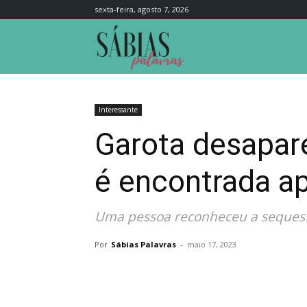
sexta-feira, agosto 7, 2026
Sábias
Palavras
Interessante
Garota desapare
é encontrada a
Uma pessoa reconheceu a sequestra
Por
Sábias Palavras
-
maio 17, 2023
Compartilhar