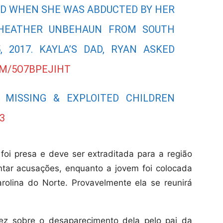
LD WHEN SHE WAS ABDUCTED BY HER
 HEATHER UNBEHAUN FROM SOUTH
5, 2017. KAYLA’S DAD, RYAN ASKED
OM/5O7BPEJIHT
 MISSING & EXPLOITED CHILDREN
3
oi presa e deve ser extraditada para a região
ntar acusações, enquanto a jovem foi colocada
rolina do Norte. Provavelmente ela se reunirá
vez sobre o desaparecimento dela pelo pai da