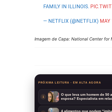
FAMILY IN ILLINOIS.
PIC.TWI
— NETFLIX (@NETFLIX)
MAY 
Imagem de Capa: National Center for M
Compartilhar
PRÓXIMA LEITURA - EM ALTA AGORA
O que leva um homem de 50 a
1
esposa? Especialista em rela
4 alimentos que podem “imit