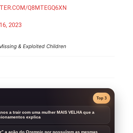
TTER.COM/Q8MTEGQ6XN
16, 2023
issing & Exploited Children
Top 3
nos a trair com uma mulher MAIS VELHA que a
cionamentos explica
ar” a ação do Ozempic por possuírem as mesmas