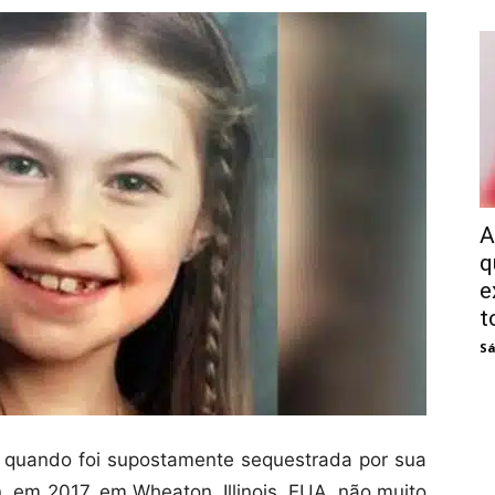
A
q
e
t
Sá
 quando foi supostamente sequestrada por sua
em 2017, em Wheaton, Illinois, EUA, não muito