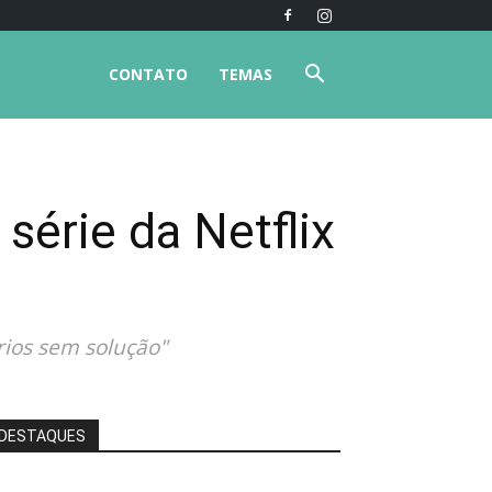
CONTATO
TEMAS
érie da Netflix
rios sem solução"
DESTAQUES