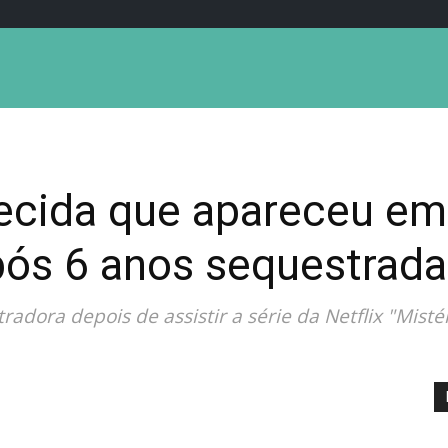
cida que apareceu em s
pós 6 anos sequestrada
dora depois de assistir a série da Netflix "Misté