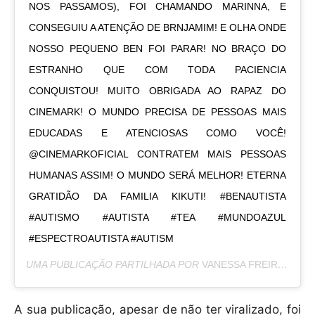
NOS PASSAMOS), FOI CHAMANDO MARINNA, E
CONSEGUIU A ATENÇÃO DE BRNJAMIM! E OLHA ONDE
NOSSO PEQUENO BEN FOI PARAR! NO BRAÇO DO
ESTRANHO QUE COM TODA PACIENCIA
CONQUISTOU! MUITO OBRIGADA AO RAPAZ DO
CINEMARK! O MUNDO PRECISA DE PESSOAS MAIS
EDUCADAS E ATENCIOSAS COMO VOCÊ!
@CINEMARKOFICIAL CONTRATEM MAIS PESSOAS
HUMANAS ASSIM! O MUNDO SERÁ MELHOR! ETERNA
GRATIDÃO DA FAMILIA KIKUTI! #BENAUTISTA
#AUTISMO #AUTISTA #TEA #MUNDOAZUL
#ESPECTROAUTISTA #AUTISM
UMA PUBLICAÇÃO PARTILHADA POR
VANESSA FREIRE
(@VAN
A sua publicação, apesar de não ter viralizado, foi