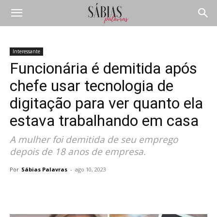
Interessante
Funcionária é demitida após
chefe usar tecnologia de
digitação para ver quanto ela
estava trabalhando em casa
A mulher foi demitida de seu emprego
depois de 18 anos de empresa.
Por
Sábias Palavras
-
ago 10, 2023
Compartilhar