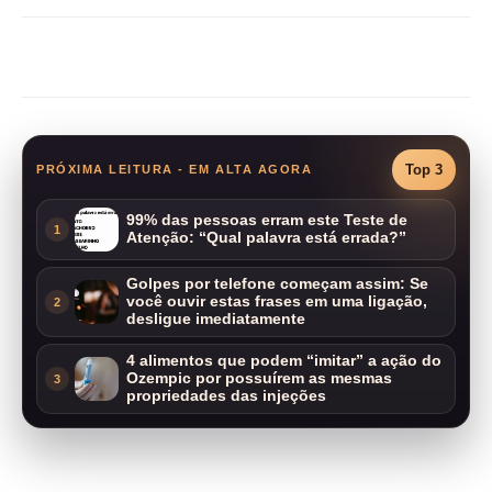
Compartilhar
Top 3
PRÓXIMA LEITURA - EM ALTA AGORA
99% das pessoas erram este Teste de
1
Atenção: “Qual palavra está errada?”
Golpes por telefone começam assim: Se
você ouvir estas frases em uma ligação,
2
desligue imediatamente
4 alimentos que podem “imitar” a ação do
Ozempic por possuírem as mesmas
3
propriedades das injeções