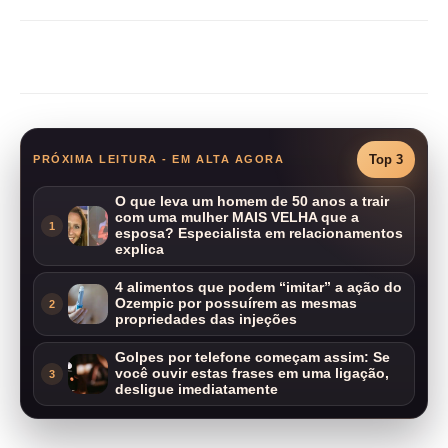
Compartilhar
Top 3
PRÓXIMA LEITURA - EM ALTA AGORA
O que leva um homem de 50 anos a trair
com uma mulher MAIS VELHA que a
1
esposa? Especialista em relacionamentos
explica
4 alimentos que podem “imitar” a ação do
Ozempic por possuírem as mesmas
2
propriedades das injeções
Golpes por telefone começam assim: Se
você ouvir estas frases em uma ligação,
3
desligue imediatamente