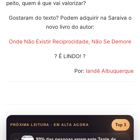
peito, quem é que vai valorizar?
Gostaram do texto? Podem adquirir na Saraiva o
novo livro do autor:
Onde Não Existir Reciprocidade, Não Se Demore
? É LINDO! ?
Por:
Iandê Albuquerque
Compartilhar
Top 3
PRÓXIMA LEITURA - EM ALTA AGORA
99% das pessoas erram este Teste de