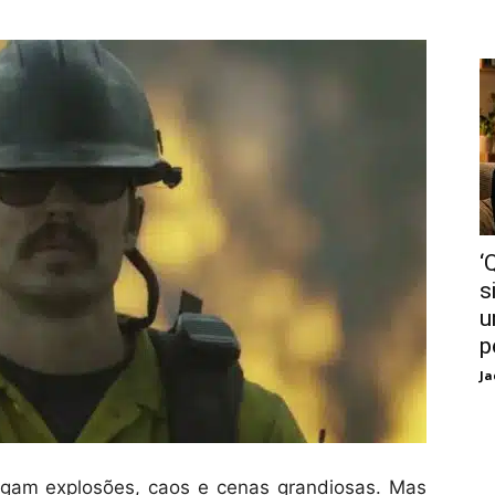
‘
s
u
p
Ja
gam explosões, caos e cenas grandiosas. Mas