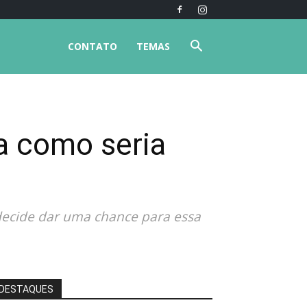
CONTATO
TEMAS
a como seria
 decide dar uma chance para essa
DESTAQUES