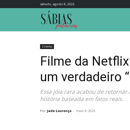
sábado, agosto 8, 2026
Sábias
Palavras
Cinema
Filme da Netfli
um verdadeiro “
Essa jóia rara acabou de retornar
história baseada em fatos reais.
Por
Jade Lourenço
-
maio 8, 2026
Compartilhar