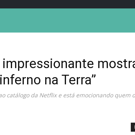
x impressionante mostr
inferno na Terra”
 ao catálogo da Netflix e está emocionando quem