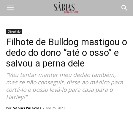
Divertido
Filhote de Bulldog mastigou o
dedo do dono “até o osso” e
salvou a perna dele
"Vou tentar manter meu dedão também,
mas se não conseguir, disse ao médico para
cortá-lo e posso levá-lo para casa para o
Harley!"
Por
Sábias Palavras
-
abr 25, 2023
Compartilhar