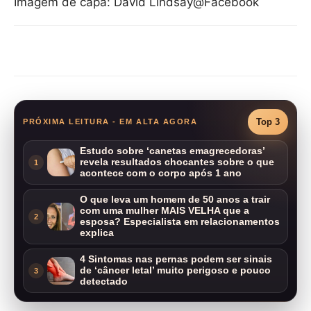
Imagem de capa: David Lindsay@Facebook
Compartilhar
Top 3
PRÓXIMA LEITURA - EM ALTA AGORA
Estudo sobre ‘canetas emagrecedoras’
revela resultados chocantes sobre o que
1
acontece com o corpo após 1 ano
O que leva um homem de 50 anos a trair
com uma mulher MAIS VELHA que a
2
esposa? Especialista em relacionamentos
explica
4 Sintomas nas pernas podem ser sinais
de ‘câncer letal’ muito perigoso e pouco
3
detectado