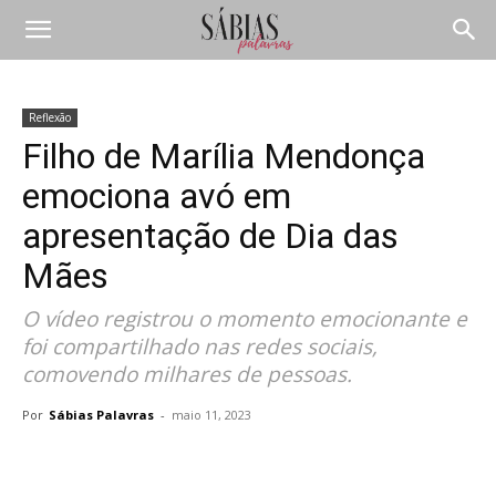
Reflexão
Filho de Marília Mendonça
emociona avó em
apresentação de Dia das
Mães
O vídeo registrou o momento emocionante e
foi compartilhado nas redes sociais,
comovendo milhares de pessoas.
Por
Sábias Palavras
-
maio 11, 2023
Compartilhar