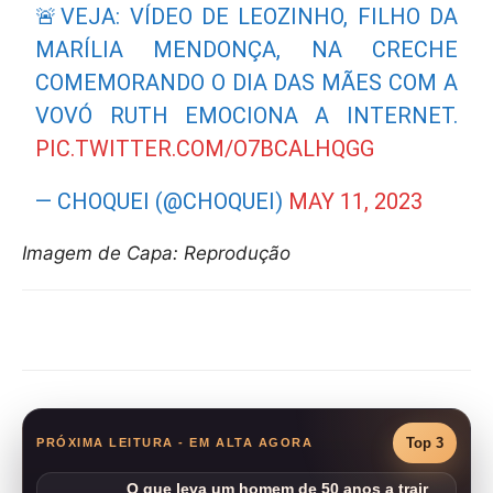
🚨VEJA: VÍDEO DE LEOZINHO, FILHO DA
MARÍLIA MENDONÇA, NA CRECHE
COMEMORANDO O DIA DAS MÃES COM A
VOVÓ RUTH EMOCIONA A INTERNET.
PIC.TWITTER.COM/O7BCALHQGG
— CHOQUEI (@CHOQUEI)
MAY 11, 2023
Imagem de Capa: Reprodução
Compartilhar
Top 3
PRÓXIMA LEITURA - EM ALTA AGORA
O que leva um homem de 50 anos a trair