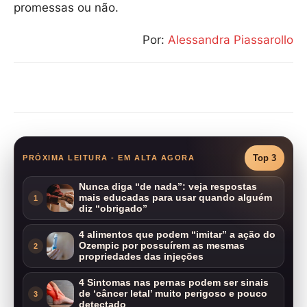
promessas ou não.
Por:
Alessandra Piassarollo
Compartilhar
Top 3
PRÓXIMA LEITURA - EM ALTA AGORA
Nunca diga “de nada”: veja respostas
mais educadas para usar quando alguém
1
diz “obrigado”
4 alimentos que podem “imitar” a ação do
Ozempic por possuírem as mesmas
2
propriedades das injeções
4 Sintomas nas pernas podem ser sinais
de ‘câncer letal’ muito perigoso e pouco
3
detectado