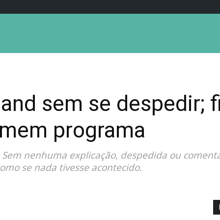
and sem se despedir; f
umem programa
 Sem nenhuma explicação, despedida ou comentár
mo se nada tivesse acontecido.