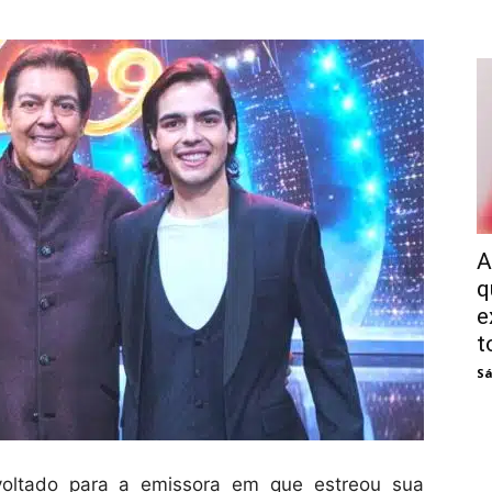
A
q
e
t
Sá
voltado para a emissora em que estreou sua