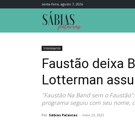
sexta-feira, agosto 7, 2026
Sábias
Palavras
Interessante
Faustão deixa B
Lotterman ass
"Faustão Na Band sem o Faustão":
programa seguiu com seu nome, co
Por
Sábias Palavras
-
maio 25, 2023
Compartilhar