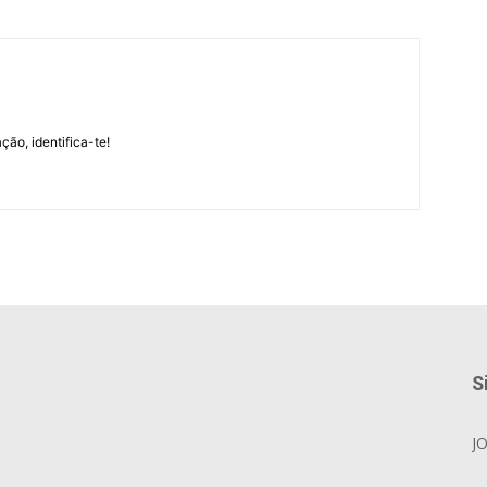
m
ção, identifica-te!
S
J