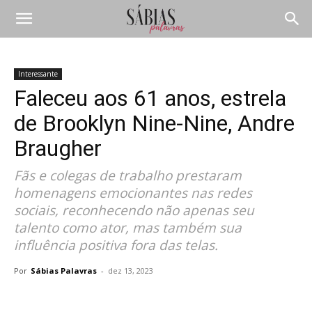
Interessante
Faleceu aos 61 anos, estrela
de Brooklyn Nine-Nine, Andre
Braugher
Fãs e colegas de trabalho prestaram
homenagens emocionantes nas redes
sociais, reconhecendo não apenas seu
talento como ator, mas também sua
influência positiva fora das telas.
Por
Sábias Palavras
-
dez 13, 2023
Compartilhar