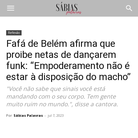
Reflexão
Fafá de Belém afirma que
proibe netas de dançarem
funk: “Empoderamento não é
estar à disposição do macho”
"Você não sabe que sinais você está
mandando com o seu corpo. Tem gente
muito ruim no mundo.", disse a cantora.
Por
Sábias Palavras
-
jul 7, 2023
Compartilhar