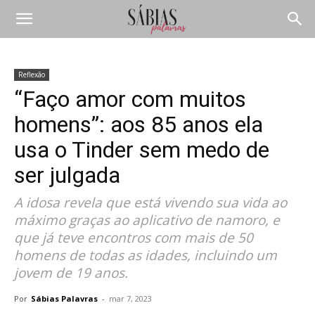
Reflexão
“Faço amor com muitos
homens”: aos 85 anos ela
usa o Tinder sem medo de
ser julgada
A idosa revela que está vivendo sua vida ao
máximo graças ao aplicativo de namoro, e
que já teve encontros com mais de 50
homens de todas as idades, incluindo um
jovem de 19 anos.
Por
Sábias Palavras
-
mar 7, 2023