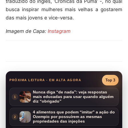
traduzido do inglês, ‘Crônicas da Puma’ -, no qual
busca inspirar mulheres mais velhas a gostarem
das mais jovens e vice-versa.
Imagem de Capa:
Instagram
Compartilhar
Top 3
PRÓXIMA LEITURA - EM ALTA AGORA
Nunca diga “de nada”: veja respostas
mais educadas para usar quando alguém
1
diz “obrigado”
4 alimentos que podem “imitar” a ação do
Ozempic por possuírem as mesmas
2
propriedades das injeções