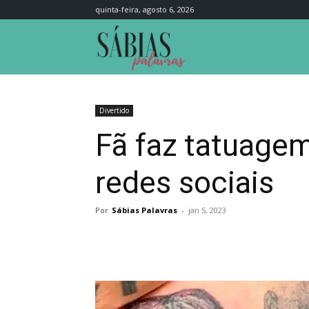
quinta-feira, agosto 6, 2026
Sábias
Palavras
Divertido
Fã faz tatuagem 
redes sociais
Por
Sábias Palavras
-
jan 5, 2023
Compartilhar