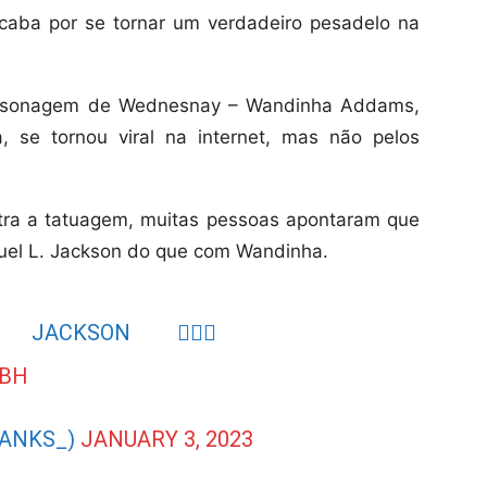
caba por se tornar um verdadeiro pesadelo na
rsonagem de Wednesnay – Wandinha Addams,
a, se tornou viral na internet, mas não pelos
tra a tatuagem, muitas pessoas apontaram que
muel L. Jackson do que com Wandinha.
JACKSON 🤦🏽‍♀️
YBH
BANKS_)
JANUARY 3, 2023