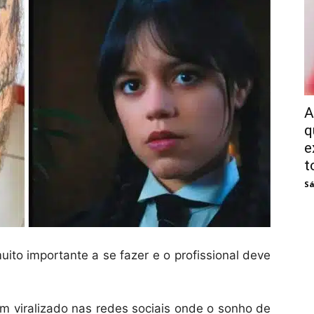
A
q
e
t
Sá
to importante a se fazer e o profissional deve
m viralizado nas redes sociais onde o sonho de