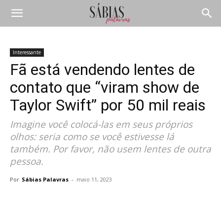
Interessante
Fã está vendendo lentes de
contato que “viram show de
Taylor Swift” por 50 mil reais
Imagine você colocá-las em seus próprios
olhos: seria como se você estivesse lá
também. Por favor, não usem lentes de outra
pessoa.
Por
Sábias Palavras
-
maio 11, 2023
Compartilhar