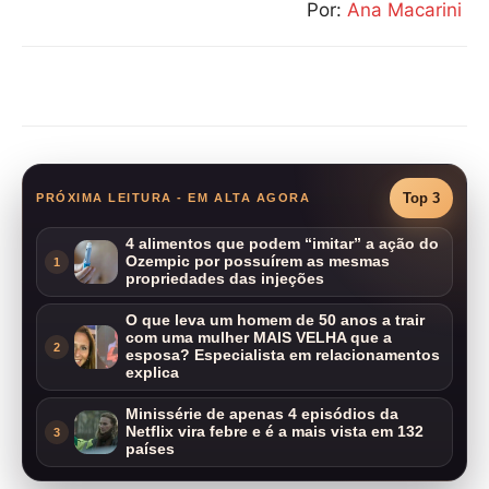
Por:
Ana Macarini
Compartilhar
Top 3
PRÓXIMA LEITURA - EM ALTA AGORA
4 alimentos que podem “imitar” a ação do
Ozempic por possuírem as mesmas
1
propriedades das injeções
O que leva um homem de 50 anos a trair
com uma mulher MAIS VELHA que a
2
esposa? Especialista em relacionamentos
explica
Minissérie de apenas 4 episódios da
Netflix vira febre e é a mais vista em 132
3
países