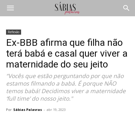
Reflexão
Ex-BBB afirma que filha não
terá babá e casal quer viver a
maternidade do seu jeito
“Vocês que estão perguntando por que não
estamos filmando a babá. É porque NÃO
temos babá! Decidimos viver a maternidade
‘full time’ do nosso jeito."
Por
Sábias Palavras
-
abr 19, 2023
Compartilhar